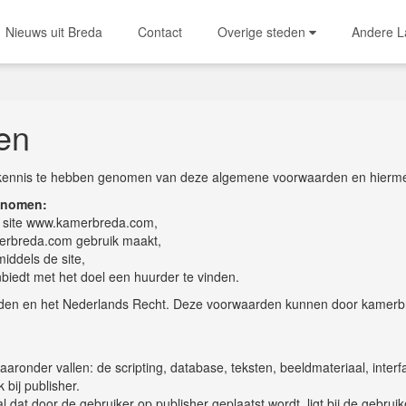
Nieuws uit Breda
Contact
Overige steden
Andere 
en
te kennis te hebben genomen van deze algemene voorwaarden en hierm
enomen:
de site www.kamerbreda.com,
amerbreda.com gebruik maakt,
iddels de site,
biedt met het doel een huurder te vinden.
n en het Nederlands Recht. Deze voorwaarden kunnen door kamerbred
waaronder vallen: de scripting, database, teksten, beeldmateriaal, int
 bij publisher.
at door de gebruiker op publisher geplaatst wordt, ligt bij de gebruik