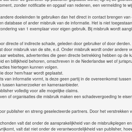
oment, zonder notificatie en opgaaf van redenen, een vermelding te wij
or andere doeleinden te gebruiken dan het direct in contact brengen va
en database of ander misbruik van de informatie. Het is niet toegestaan
tzondering van 1 exemplaar voor eigen gebruik. Bij misbruik wordt aang
voor directe of indirecte schade, geleden door gebruiker of door derden.
t door misbruik van de site, e.d. Onder misbruik wordt onder andere ver
naar websites, advertenties die geen directe betrekking hebben op de 
id en billijkheid behoren, omschreven in de Nederlandse wet of jurisprud
acties hiertegen kunnen volgen.
 die door hem/haar wordt geplaatst.
ts van informatie vormt, is deze geen partij in de overeenkomst tuss
en tussen kamerzoeker en kameraanbieder.
blisher volledig voor alle mogelijke claims.
ijven of organisaties die misbruik maken een schadevergoeding te eisen
door publisher en streng geselecteerde partners. Door het verstrekken
.
schonden valt dat onder de aansprakelijkheid van de misbruikplegen en 
vrijkomt, valt dat niet onder de verantwoordelijkheid van publisher, hoe