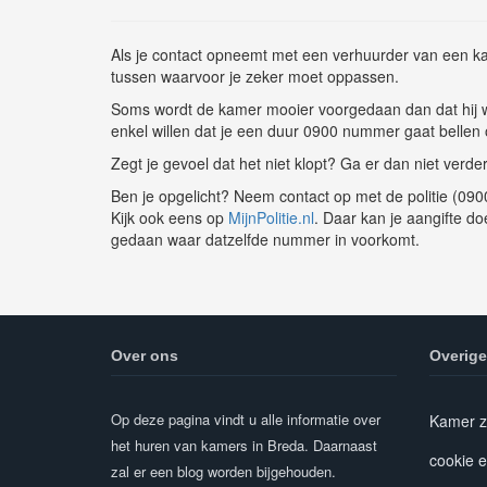
Als je contact opneemt met een verhuurder van een k
tussen waarvoor je zeker moet oppassen.
Soms wordt de kamer mooier voorgedaan dan dat hij wer
enkel willen dat je een duur 0900 nummer gaat bellen o
Zegt je gevoel dat het niet klopt? Ga er dan niet verder
Ben je opgelicht? Neem contact op met de politie (090
Kijk ook eens op
MijnPolitie.nl
. Daar kan je aangifte d
gedaan waar datzelfde nummer in voorkomt.
Over ons
Overige
Op deze pagina vindt u alle informatie over
Kamer z
het huren van kamers in Breda. Daarnaast
cookie e
zal er een blog worden bijgehouden.