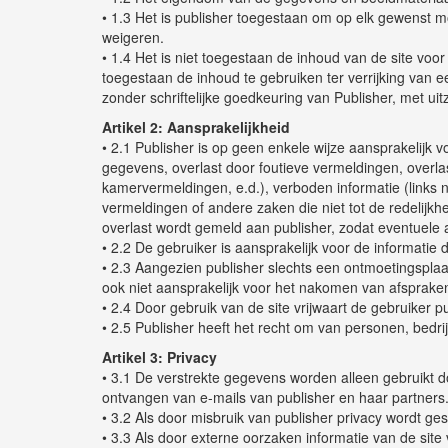
• 1.3 Het is publisher toegestaan om op elk gewenst m
weigeren.
• 1.4 Het is niet toegestaan de inhoud van de site vo
toegestaan de inhoud te gebruiken ter verrijking van e
zonder schriftelijke goedkeuring van Publisher, met ui
Artikel 2: Aansprakelijkheid
• 2.1 Publisher is op geen enkele wijze aansprakelijk 
gegevens, overlast door foutieve vermeldingen, overlas
kamervermeldingen, e.d.), verboden informatie (links 
vermeldingen of andere zaken die niet tot de redelijkhe
overlast wordt gemeld aan publisher, zodat eventuele 
• 2.2 De gebruiker is aansprakelijk voor de informatie
• 2.3 Aangezien publisher slechts een ontmoetingsplaa
ook niet aansprakelijk voor het nakomen van afsprak
• 2.4 Door gebruik van de site vrijwaart de gebruiker pu
• 2.5 Publisher heeft het recht om van personen, bedr
Artikel 3: Privacy
• 3.1 De verstrekte gegevens worden alleen gebruikt 
ontvangen van e-mails van publisher en haar partners
• 3.2 Als door misbruik van publisher privacy wordt ge
• 3.3 Als door externe oorzaken informatie van de site 