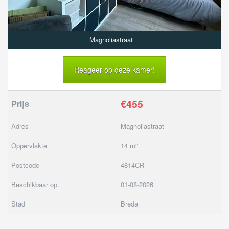
Magnoliastraat
Reageer op deze kamer!
€455
Prijs
Adres
Magnoliastraat
Oppervlakte
14 m²
Postcode
4814CR
Beschikbaar op
01-08-2026
Stad
Breda