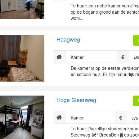
Te huur: een nette kamer van circ
op de begane grond aan de achter
woni...
Haagweg
Kamer
45
De kamer is op de eerste verdiepi
en schoon huis. Er zijn natuurlijk r
Hoge Steenweg
Kamer
675
Te huur: Gezellige studentenkam
Steenweg â€“ BredaBen jij op zoek