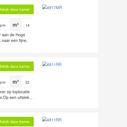
Bekijk deze kamer
 p/m
14
er aan de Hoge
 naar een fijne,
Bekijk deze kamer
 p/m
22
er op toplocatie
r.Op een uitstek...
Bekijk deze kamer