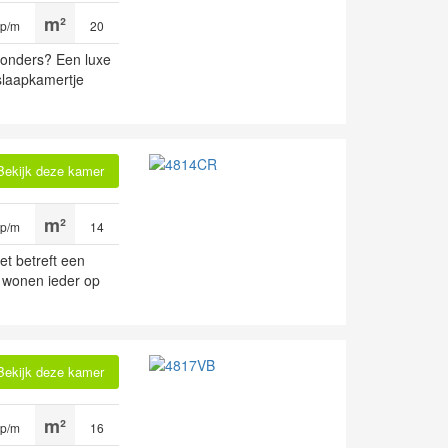
 p/m
20
jzonders? Een luxe
slaapkamertje
Bekijk deze kamer
 p/m
14
et betreft een
 wonen ieder op
Bekijk deze kamer
 p/m
16