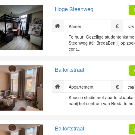
Hoge Steenweg
Kamer
675
Te huur: Gezellige studentenkam
Steenweg â€“ BredaBen jij op zoek
cent...
Balfortstraat
Appartement
795
Knusse studio met aparte slaapkam
nabij het centrum van Breda te huu
Balfortstraat