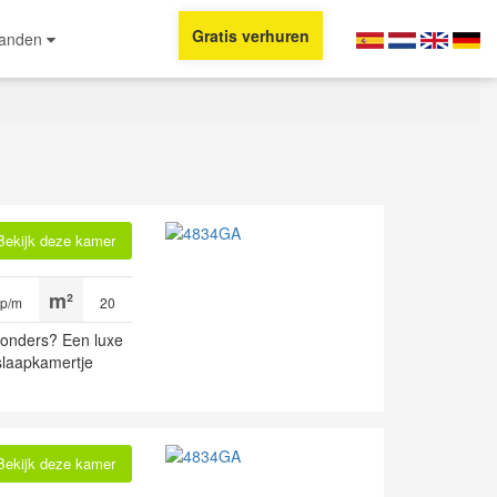
Gratis verhuren
Landen
Bekijk deze kamer
 p/m
20
jzonders? Een luxe
slaapkamertje
Bekijk deze kamer