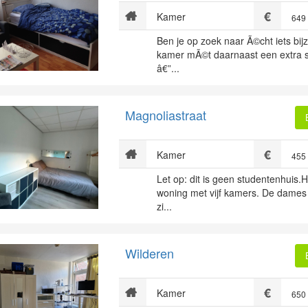
Kamer
649
Ben je op zoek naar Ã©cht iets bi
kamer mÃ©t daarnaast een extra 
â€”...
Magnoliastraat
Kamer
455
Let op: dit is geen studentenhuis.H
woning met vijf kamers. De dames
zi...
Wilderen
Kamer
650