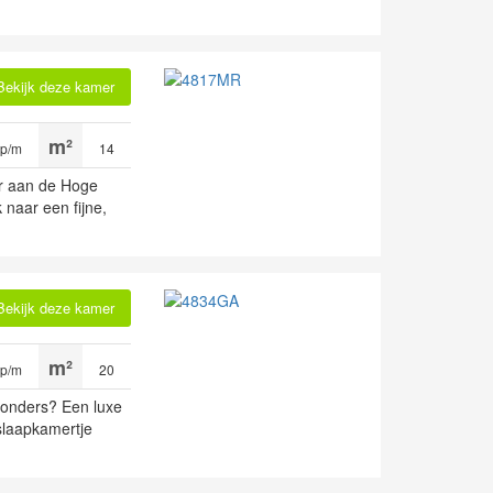
Bekijk deze kamer
 p/m
14
er aan de Hoge
 naar een fijne,
Bekijk deze kamer
 p/m
20
jzonders? Een luxe
slaapkamertje