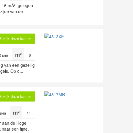
a 16 mÂ², gelegen
zijde van de
Bekijk deze kamer
0 p/m
6
ng van een gezellig
egels. Op d...
Bekijk deze kamer
 p/m
14
er aan de Hoge
 naar een fijne,