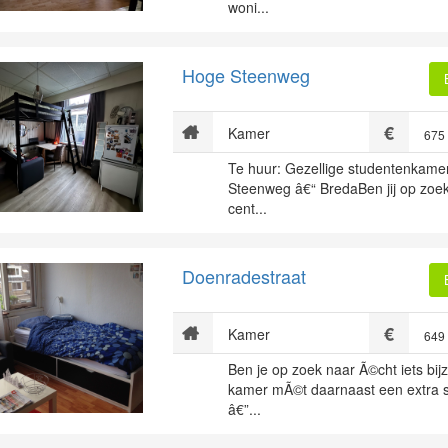
woni...
Hoge Steenweg
Kamer
675
Te huur: Gezellige studentenkam
Steenweg â€“ BredaBen jij op zoek
cent...
Doenradestraat
Kamer
649
Ben je op zoek naar Ã©cht iets bi
kamer mÃ©t daarnaast een extra 
â€”...