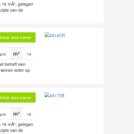
a 16 mÂ², gelegen
zijde van de
Bekijk deze kamer
 p/m
14
et betreft een
 wonen ieder op
Bekijk deze kamer
 p/m
16
a 16 mÂ², gelegen
zijde van de