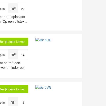
 p/m
22
er op toplocatie
r.Op een uitstek...
Bekijk deze kamer
 p/m
14
et betreft een
 wonen ieder op
Bekijk deze kamer
 p/m
16