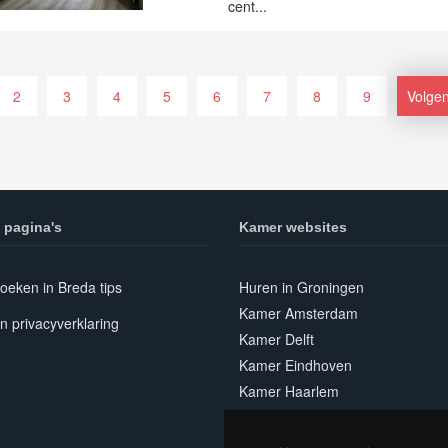
cent...
2
3
4
5
6
7
8
9
Volge
 pagina's
Kamer websites
oeken in Breda tips
Huren in Groningen
Kamer Amsterdam
n privacyverklaring
Kamer Delft
Kamer Eindhoven
Kamer Haarlem
Kamer Leiden
Kamer Nijmegen