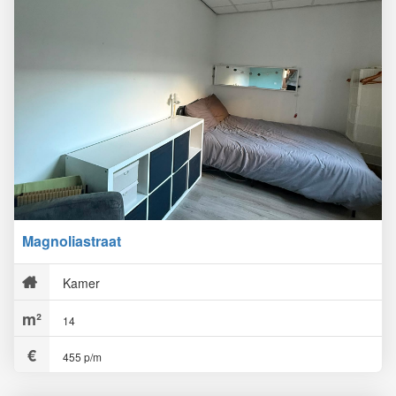
Magnoliastraat
Kamer
14
455 p/m