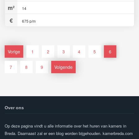
14
675 p/m
Vorige
1
2
3
4
5
6
7
8
9
Volgende
Over ons
Op deze pagina vindt u alle informatie over het huren van kamers in
Breda. Daarnaast zal er een blog worden bijgehouden. kamerbreda.com