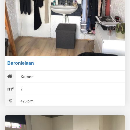
Baronielaan
Kamer
7
425 p/m