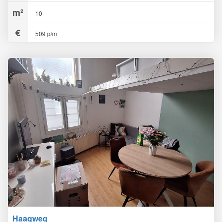
10
509 p/m
Haagweg