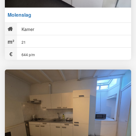
Molenslag
Kamer
21
644 p/m