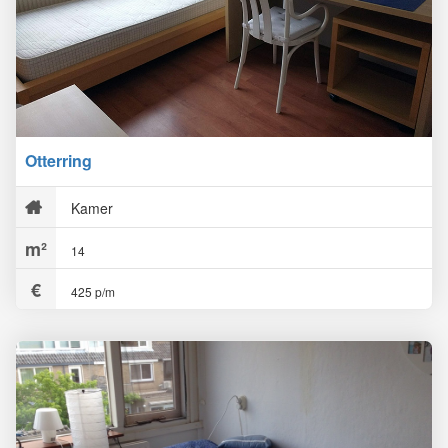
Otterring
Kamer
14
425 p/m