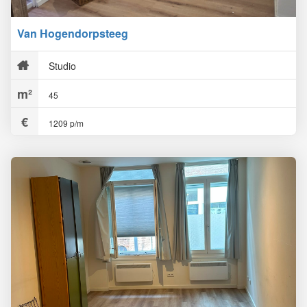
Van Hogendorpsteeg
Studio
45
1209 p/m