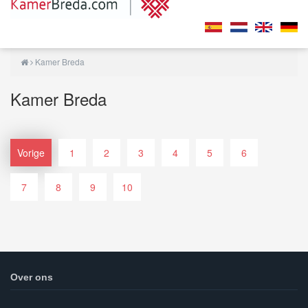
Kamer Breda
Kamer Breda
Vorige
1
2
3
4
5
6
7
8
9
10
Over ons