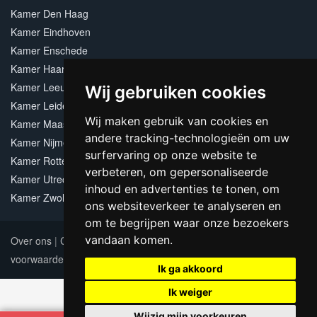
Kamer Den Haag
Kamer Eindhoven
Kamer Enschede
Kamer Haarlem
Kamer Leeuwarden
Wij gebruiken cookies
Kamer Leiden
Wij maken gebruik van cookies en
Kamer Maastricht
andere tracking-technologieën om uw
Kamer Nijmegen
surfervaring op onze website te
Kamer Rotterdam
verbeteren, om gepersonaliseerde
Kamer Utrecht
inhoud en advertenties te tonen, om
Kamer Zwolle
ons websiteverkeer te analyseren en
om te begrijpen waar onze bezoekers
vandaan komen.
Over ons
|
Contact
|
Adverteren
|
Sitemap
|
Algemene
voorwaarden
Update cookies preferences
Ik ga akkoord
Ik weiger
Wijzig mijn voorkeuren